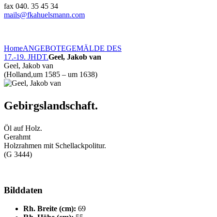
fax 040. 35 45 34
mails@fkahuelsmann.com
Home
ANGEBOTE
GEMÄLDE DES
17.-19. JHDT.
Geel, Jakob van
Geel, Jakob van
(Holland,um 1585 – um 1638)
Gebirgslandschaft.
Öl auf Holz.
Gerahmt
Holzrahmen mit Schellackpolitur.
(G 3444)
Bilddaten
Rh. Breite (cm):
69