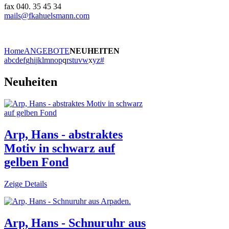
fax 040. 35 45 34
mails@fkahuelsmann.com
Home
ANGEBOTE
NEUHEITEN
a
b
c
d
e
f
g
h
i
j
k
l
m
n
o
p
q
r
s
t
u
v
w
x
y
z
#
Neuheiten
Arp, Hans - abstraktes
Motiv in schwarz auf
gelben Fond
Zeige Details
Arp, Hans - Schnuruhr aus