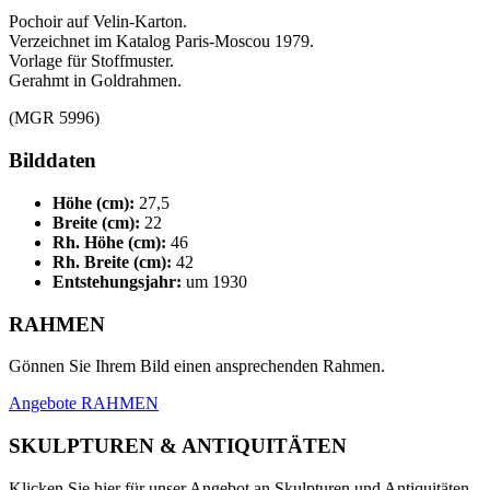
Pochoir auf Velin-Karton.
Verzeichnet im Katalog Paris-Moscou 1979.
Vorlage für Stoffmuster.
Gerahmt in Goldrahmen.
(MGR 5996)
Bilddaten
Höhe (cm):
27,5
Breite (cm):
22
Rh. Höhe (cm):
46
Rh. Breite (cm):
42
Entstehungsjahr:
um 1930
RAHMEN
Gönnen Sie Ihrem Bild einen ansprechenden Rahmen.
Angebote RAHMEN
SKULPTUREN & ANTIQUITÄTEN
Klicken Sie hier für unser Angebot an Skulpturen und Antiquitäten.