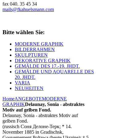
fax 040. 35 45 34
mails@fkahuelsmann.com
Bitte wählen Sie:
MODERNE GRAPHIK
BILDERRAHMEN
SKULPTUREN
DEKORATIVE GRAPHIK
GEMÄLDE DES 17.-19. JHDT.
GEMÄLDE UND AQUARELLE DES
20. JHDT.
VARIA
NEUHEITEN
Home
ANGEBOTE
MODERNE
GRAPHIK
Delaunay, Sonia - abstraktes
Motiv auf gelben Fond.
Delaunay, Sonia - abstraktes Motiv auf
gelben Fond.
(russisch Соня Делоне-Терк; * 14.
November 1885 in Gradischsk,
Gouvernement Poltawa (heute Ukraine); † 5.