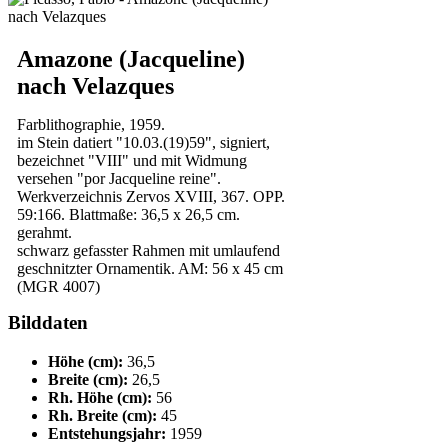
Amazone (Jacqueline)
nach Velazques
Farblithographie, 1959.
im Stein datiert "10.03.(19)59", signiert,
bezeichnet "VIII" und mit Widmung
versehen "por Jacqueline reine".
Werkverzeichnis Zervos XVIII, 367. OPP.
59:166. Blattmaße: 36,5 x 26,5 cm.
gerahmt.
schwarz gefasster Rahmen mit umlaufend
geschnitzter Ornamentik. AM: 56 x 45 cm
(MGR 4007)
Bilddaten
Höhe (cm):
36,5
Breite (cm):
26,5
Rh. Höhe (cm):
56
Rh. Breite (cm):
45
Entstehungsjahr:
1959