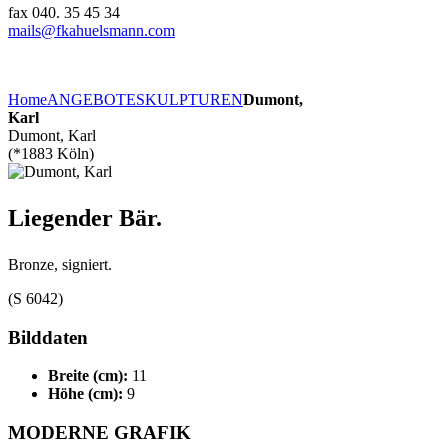
fax 040. 35 45 34
mails@fkahuelsmann.com
Home
ANGEBOTE
SKULPTUREN
Dumont,
Karl
Dumont, Karl
(*1883 Köln)
Liegender Bär.
Bronze, signiert.
(S 6042)
Bilddaten
Breite (cm):
11
Höhe (cm):
9
MODERNE GRAFIK