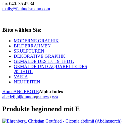
fax 040. 35 45 34
mails@fkahuelsmann.com
Bitte wählen Sie:
MODERNE GRAPHIK
BILDERRAHMEN
SKULPTUREN
DEKORATIVE GRAPHIK
GEMÄLDE DES 17.-19. JHDT.
GEMÄLDE UND AQUARELLE DES
20. JHDT.
VARIA
NEUHEITEN
Home
ANGEBOTE
Alpha Index
a
b
c
d
e
f
g
h
i
j
k
l
m
n
o
p
q
r
s
t
u
v
w
x
y
z
#
Produkte beginnend mit E