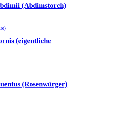
abdimii (Abdimstorch)
rnis (eigentliche
cruentus (Rosenwürger)