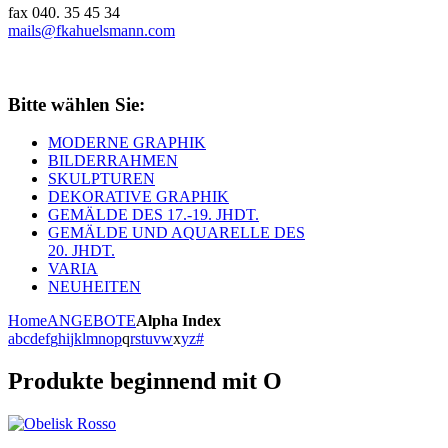
fax 040. 35 45 34
mails@fkahuelsmann.com
Bitte wählen Sie:
MODERNE GRAPHIK
BILDERRAHMEN
SKULPTUREN
DEKORATIVE GRAPHIK
GEMÄLDE DES 17.-19. JHDT.
GEMÄLDE UND AQUARELLE DES
20. JHDT.
VARIA
NEUHEITEN
Home
ANGEBOTE
Alpha Index
a
b
c
d
e
f
g
h
i
j
k
l
m
n
o
p
q
r
s
t
u
v
w
x
y
z
#
Produkte beginnend mit O