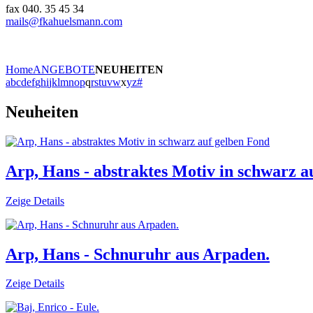
fax 040. 35 45 34
mails@fkahuelsmann.com
Home
ANGEBOTE
NEUHEITEN
a
b
c
d
e
f
g
h
i
j
k
l
m
n
o
p
q
r
s
t
u
v
w
x
y
z
#
Neuheiten
Arp, Hans - abstraktes Motiv in schwarz a
Zeige Details
Arp, Hans - Schnuruhr aus Arpaden.
Zeige Details