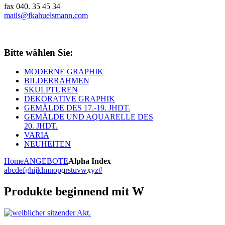
fax 040. 35 45 34
mails@fkahuelsmann.com
Bitte wählen Sie:
MODERNE GRAPHIK
BILDERRAHMEN
SKULPTUREN
DEKORATIVE GRAPHIK
GEMÄLDE DES 17.-19. JHDT.
GEMÄLDE UND AQUARELLE DES
20. JHDT.
VARIA
NEUHEITEN
Home
ANGEBOTE
Alpha Index
a
b
c
d
e
f
g
h
i
j
k
l
m
n
o
p
q
r
s
t
u
v
w
x
y
z
#
Produkte beginnend mit W