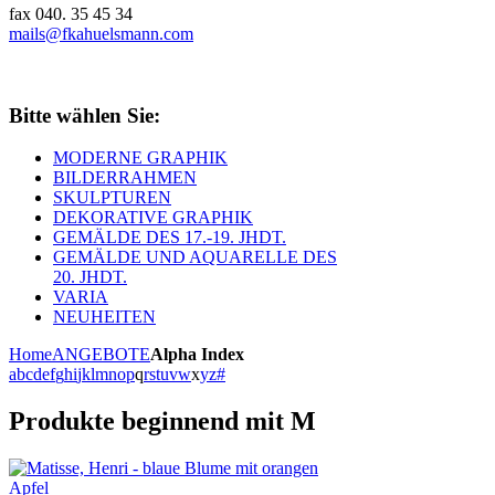
fax 040. 35 45 34
mails@fkahuelsmann.com
Bitte wählen Sie:
MODERNE GRAPHIK
BILDERRAHMEN
SKULPTUREN
DEKORATIVE GRAPHIK
GEMÄLDE DES 17.-19. JHDT.
GEMÄLDE UND AQUARELLE DES
20. JHDT.
VARIA
NEUHEITEN
Home
ANGEBOTE
Alpha Index
a
b
c
d
e
f
g
h
i
j
k
l
m
n
o
p
q
r
s
t
u
v
w
x
y
z
#
Produkte beginnend mit M