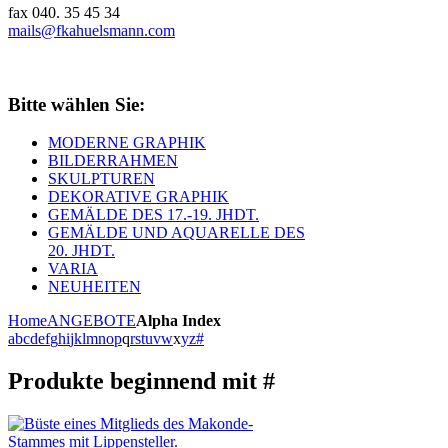
fax 040. 35 45 34
mails@fkahuelsmann.com
Bitte wählen Sie:
MODERNE GRAPHIK
BILDERRAHMEN
SKULPTUREN
DEKORATIVE GRAPHIK
GEMÄLDE DES 17.-19. JHDT.
GEMÄLDE UND AQUARELLE DES
20. JHDT.
VARIA
NEUHEITEN
Home
ANGEBOTE
Alpha Index
a
b
c
d
e
f
g
h
i
j
k
l
m
n
o
p
q
r
s
t
u
v
w
x
y
z
#
Produkte beginnend mit #