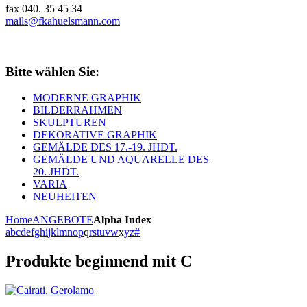
fax 040. 35 45 34
mails@fkahuelsmann.com
Bitte wählen Sie:
MODERNE GRAPHIK
BILDERRAHMEN
SKULPTUREN
DEKORATIVE GRAPHIK
GEMÄLDE DES 17.-19. JHDT.
GEMÄLDE UND AQUARELLE DES
20. JHDT.
VARIA
NEUHEITEN
Home
ANGEBOTE
Alpha Index
a
b
c
d
e
f
g
h
i
j
k
l
m
n
o
p
q
r
s
t
u
v
w
x
y
z
#
Produkte beginnend mit C