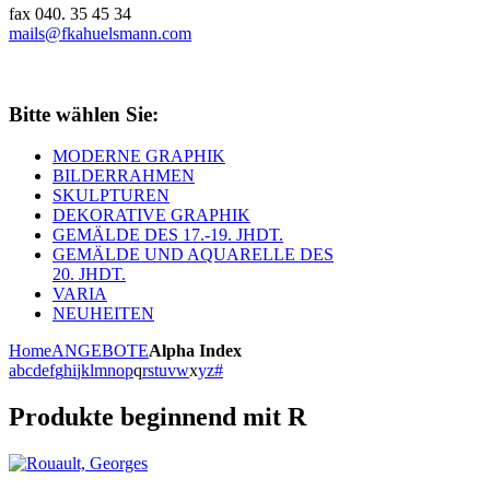
fax 040. 35 45 34
mails@fkahuelsmann.com
Bitte wählen Sie:
MODERNE GRAPHIK
BILDERRAHMEN
SKULPTUREN
DEKORATIVE GRAPHIK
GEMÄLDE DES 17.-19. JHDT.
GEMÄLDE UND AQUARELLE DES
20. JHDT.
VARIA
NEUHEITEN
Home
ANGEBOTE
Alpha Index
a
b
c
d
e
f
g
h
i
j
k
l
m
n
o
p
q
r
s
t
u
v
w
x
y
z
#
Produkte beginnend mit R