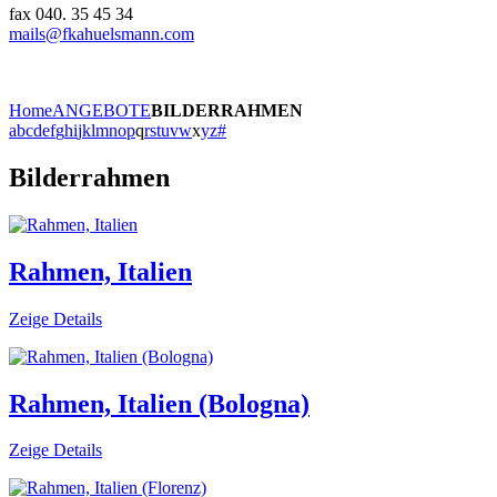
fax 040. 35 45 34
mails@fkahuelsmann.com
Home
ANGEBOTE
BILDERRAHMEN
a
b
c
d
e
f
g
h
i
j
k
l
m
n
o
p
q
r
s
t
u
v
w
x
y
z
#
Bilderrahmen
Rahmen, Italien
Zeige Details
Rahmen, Italien (Bologna)
Zeige Details